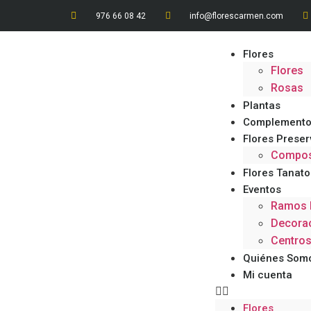
976 66 08 42
info@florescarmen.com
Flores
Flores
Rosas
Plantas
Complemento
Flores Prese
Composi
Flores Tanato
Eventos
Ramos 
Decorac
Centro
Quiénes Som
Mi cuenta
Flores