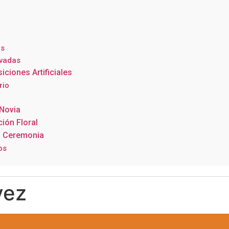
s
rvadas
ciones Artificiales
rio
Novia
ión Floral
s Ceremonia
os
vez