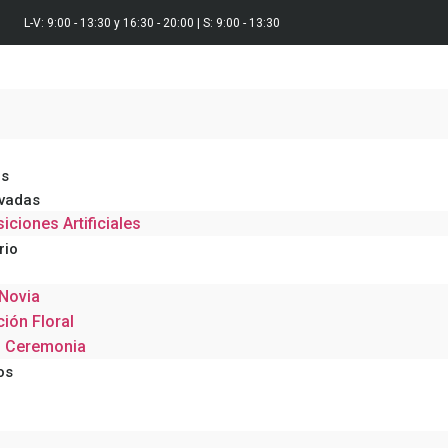
L-V: 9:00 - 13:30 y 16:30 - 20:00 | S: 9:00 - 13:30
s
rvadas
ciones Artificiales
rio
Novia
ión Floral
s Ceremonia
os