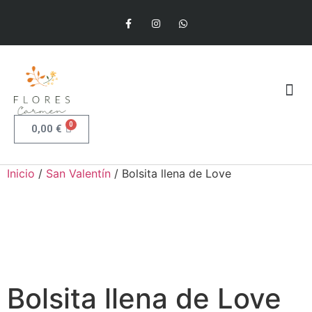
Flores Preservadas
Flores Tanatorio
Quiénes Somos
0
0,00
€
Inicio
/
San Valentín
/ Bolsita llena de Love
Bolsita llena de Love