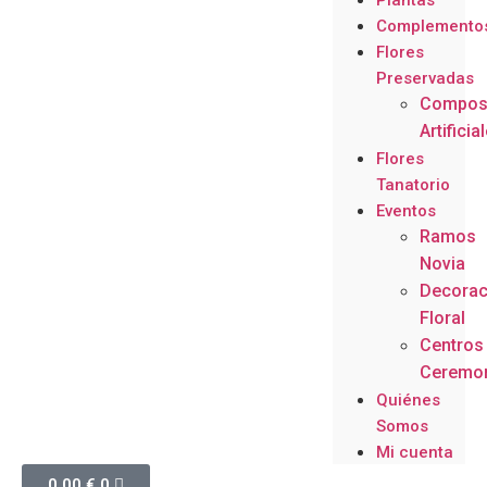
Plantas
Complemento
Flores
Preservadas
Compos
Artificia
Flores
Tanatorio
Eventos
Ramos
Novia
Decorac
Floral
Centros
Ceremo
Quiénes
Somos
Mi cuenta
0,00
€
0