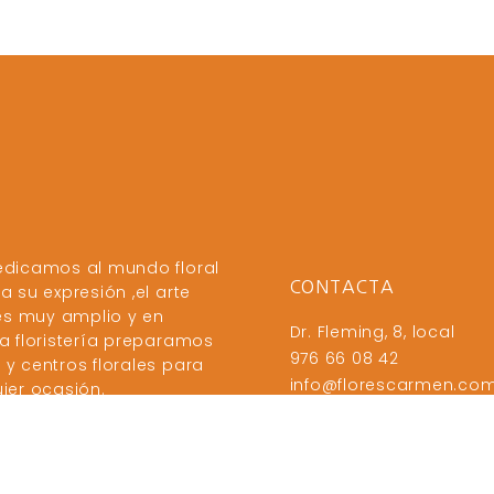
edicamos al mundo floral
CONTACTA
a su expresión ,el arte
 es muy amplio y en
Dr. Fleming, 8, local
a floristería preparamos
976 66 08 42
y centros florales para
info@florescarmen.co
ier ocasión.