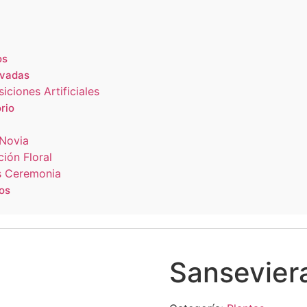
os
rvadas
ciones Artificiales
rio
Novia
ión Floral
s Ceremonia
os
Sansevier