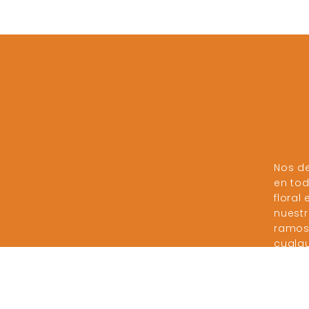
Nos d
en tod
floral
nuestr
ramos 
cualqu