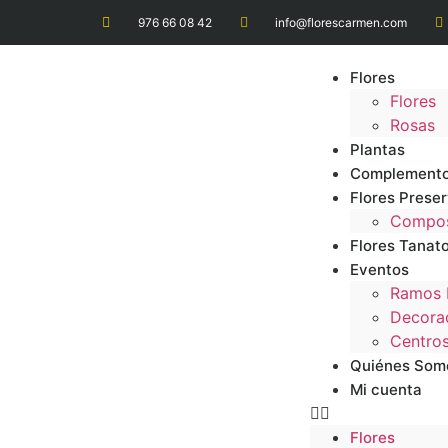
976 66 08 42
info@florescarmen.com
Flores
Flores
Rosas
Plantas
Complement
Flores Prese
Composi
Flores Tanato
Eventos
Ramos 
Decorac
Centro
Quiénes Som
Mi cuenta
Flores