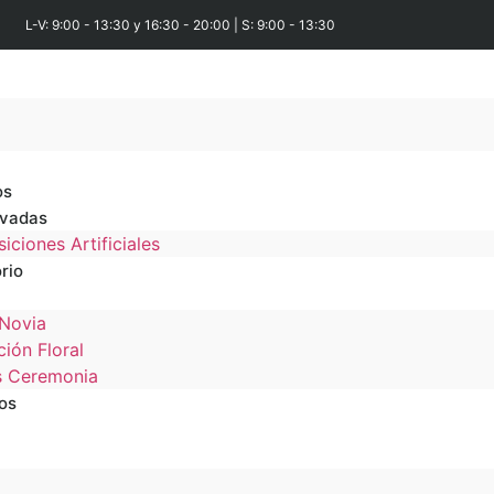
L-V: 9:00 - 13:30 y 16:30 - 20:00 | S: 9:00 - 13:30
os
rvadas
ciones Artificiales
rio
Novia
ión Floral
s Ceremonia
os