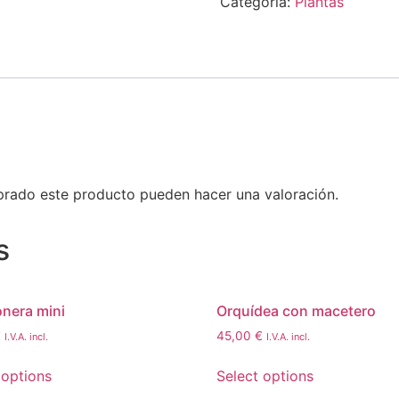
Categoría:
Plantas
prado este producto pueden hacer una valoración.
s
nera mini
Orquídea con macetero
€
45,00
€
I.V.A. incl.
I.V.A. incl.
 options
Select options