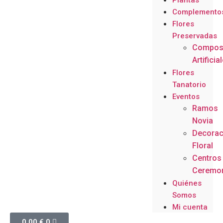
Plantas
Complemento
Flores
Preservadas
Compos
Artificia
Flores
Tanatorio
Eventos
Ramos
Novia
Decorac
Floral
Centros
Ceremo
Quiénes
Somos
Mi cuenta
0,00
€
0