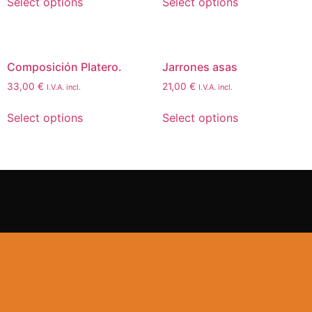
Select options
Select options
Composición Platero.
Jarrones asas
33,00
€
21,00
€
I.V.A. incl.
I.V.A. incl.
Select options
Select options