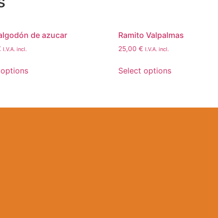
s
algodón de azucar
Ramito Valpalmas
€
25,00
€
I.V.A. incl.
I.V.A. incl.
 options
Select options