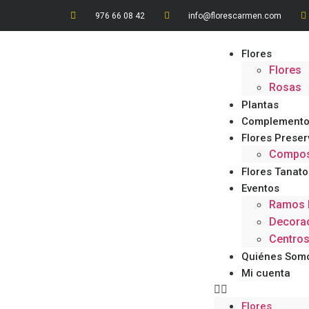
976 66 08 42
info@florescarmen.com
Flores
Flores
Rosas
Plantas
Complemento
Flores Prese
Composi
Flores Tanato
Eventos
Ramos 
Decorac
Centro
Quiénes Som
Mi cuenta
Flores