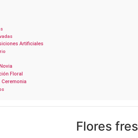
s
rvadas
ciones Artificiales
rio
Novia
ión Floral
s Ceremonia
os
Flores fre