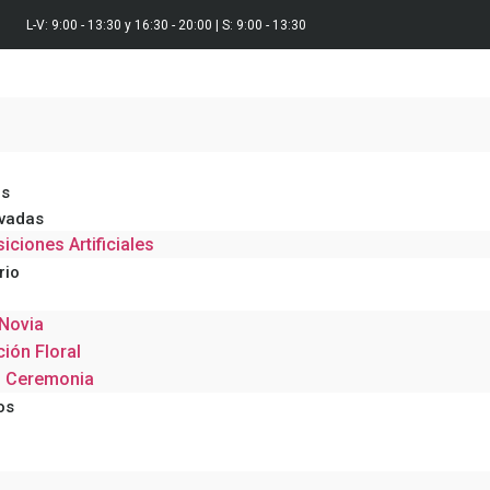
L-V: 9:00 - 13:30 y 16:30 - 20:00 | S: 9:00 - 13:30
s
rvadas
ciones Artificiales
rio
Novia
ión Floral
s Ceremonia
os