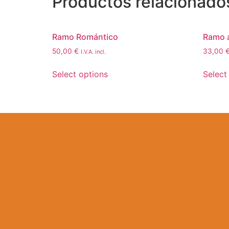
Productos relacionado
Ramo Romántico
Ramo 
50,00
€
33,00
I.V.A. incl.
Select options
Select